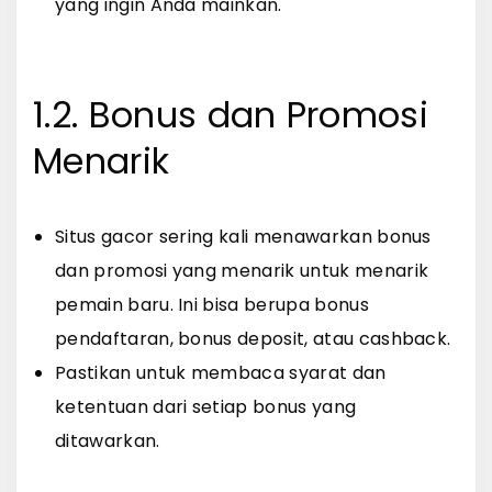
yang ingin Anda mainkan.
1.2. Bonus dan Promosi
Menarik
Situs gacor sering kali menawarkan bonus
dan promosi yang menarik untuk menarik
pemain baru. Ini bisa berupa bonus
pendaftaran, bonus deposit, atau cashback.
Pastikan untuk membaca syarat dan
ketentuan dari setiap bonus yang
ditawarkan.