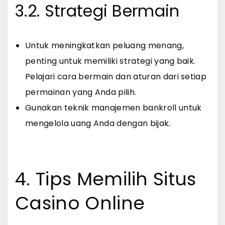
3.2. Strategi Bermain
Untuk meningkatkan peluang menang,
penting untuk memiliki strategi yang baik.
Pelajari cara bermain dan aturan dari setiap
permainan yang Anda pilih.
Gunakan teknik manajemen bankroll untuk
mengelola uang Anda dengan bijak.
4. Tips Memilih Situs
Casino Online