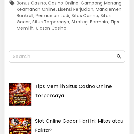
Bonus Casino
Casino Online
Gampang Menang
Keamanan Online
Lisensi Perjudian
Manajemen
Bankroll
Permainan Judi
Situs Casino
Situs
Gacor
Situs Terpercaya
Strategi Bermain
Tips
Memilih
Ulasan Casino
S
e
a
r
Tips Memilih Situs Casino Online
c
Terpercaya
h
f
o
Slot Online Gacor Hari Ini: Mitos atau
r
Fakta?