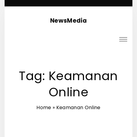
S
k
NewsMedia
i
p
t
o
c
o
Tag:
Keamanan
n
Online
t
e
Home
»
Keamanan Online
n
t