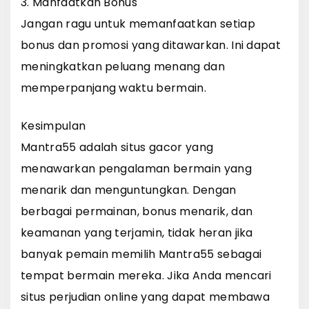
3. Manfaatkan Bonus
Jangan ragu untuk memanfaatkan setiap
bonus dan promosi yang ditawarkan. Ini dapat
meningkatkan peluang menang dan
memperpanjang waktu bermain.
Kesimpulan
Mantra55 adalah situs gacor yang
menawarkan pengalaman bermain yang
menarik dan menguntungkan. Dengan
berbagai permainan, bonus menarik, dan
keamanan yang terjamin, tidak heran jika
banyak pemain memilih Mantra55 sebagai
tempat bermain mereka. Jika Anda mencari
situs perjudian online yang dapat membawa