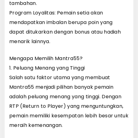
tambahan.
Program Loyalitas: Pemain setia akan
mendapatkan imbalan berupa poin yang
dapat ditukarkan dengan bonus atau hadiah
menarik lainnya.
Mengapa Memilih Mantra55?
1. Peluang Menang yang Tinggi
Salah satu faktor utama yang membuat
Mantra55 menjadi pilihan banyak pemain
adalah peluang menang yang tinggi. Dengan
RTP (Return to Player) yang menguntungkan,
pemain memiliki kesempatan lebih besar untuk
meraih kemenangan.