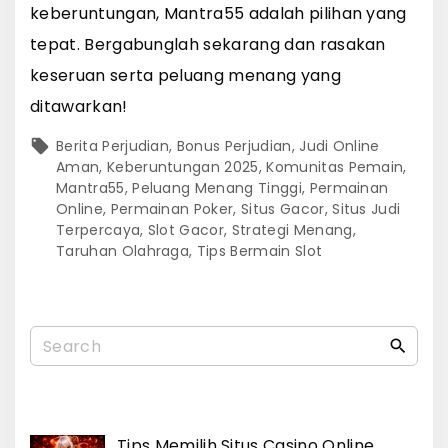
keberuntungan, Mantra55 adalah pilihan yang
tepat. Bergabunglah sekarang dan rasakan
keseruan serta peluang menang yang
ditawarkan!
Berita Perjudian
Bonus Perjudian
Judi Online
Aman
Keberuntungan 2025
Komunitas Pemain
Mantra55
Peluang Menang Tinggi
Permainan
Online
Permainan Poker
Situs Gacor
Situs Judi
Terpercaya
Slot Gacor
Strategi Menang
Taruhan Olahraga
Tips Bermain Slot
S
e
a
r
Tips Memilih Situs Casino Online