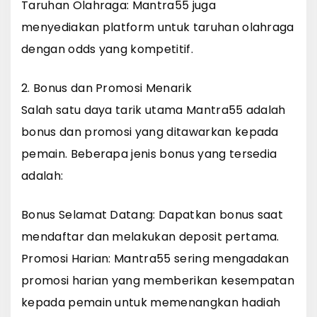
Taruhan Olahraga: Mantra55 juga
menyediakan platform untuk taruhan olahraga
dengan odds yang kompetitif.
2. Bonus dan Promosi Menarik
Salah satu daya tarik utama Mantra55 adalah
bonus dan promosi yang ditawarkan kepada
pemain. Beberapa jenis bonus yang tersedia
adalah:
Bonus Selamat Datang: Dapatkan bonus saat
mendaftar dan melakukan deposit pertama.
Promosi Harian: Mantra55 sering mengadakan
promosi harian yang memberikan kesempatan
kepada pemain untuk memenangkan hadiah