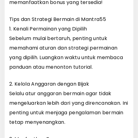
memanfaatkan bonus yang tersedia!
Tips dan Strategi Bermain di Mantra55
1. Kenali Permainan yang Dipilih
Sebelum mulai bertaruh, penting untuk
memahami aturan dan strategi permainan
yang dipilih. Luangkan waktu untuk membaca
panduan atau menonton tutorial.
2. Kelola Anggaran dengan Bijak
Selalu atur anggaran bermain agar tidak
mengeluarkan lebih dari yang direncanakan. Ini
penting untuk menjaga pengalaman bermain
tetap menyenangkan.