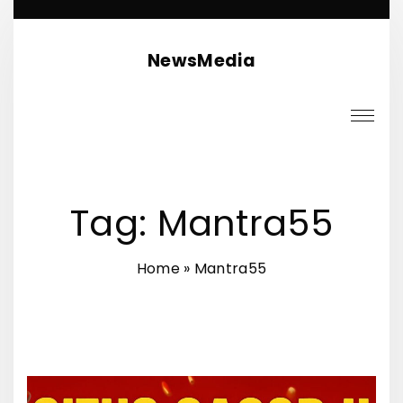
S
k
NewsMedia
i
p
t
o
c
o
Tag:
Mantra55
n
t
Home
»
Mantra55
e
n
t